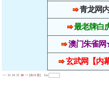
青龙网
最老牌白
澳门朱雀网
玄武网【内幕
<<
13
14
15
16
>>
[共
16
页] Go