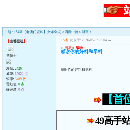
主题 : 154期【老澳门资料】火爆全坛＜四肖中特＞财富！
15楼
发表于: 2026-06-02 23:04
---
【
血菩提祖
】
u
回复
u
编辑
u
感谢你的好料和早料
圣骑士
发帖:
2426
感谢你的好料和早料
威望:
15022 点
铜币:
3489 枚
贡献值:
0 点
好评度:
0 点
【首
49高手