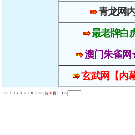
青龙网
最老牌白
澳门朱雀网
玄武网【内幕
<<
2
3
4
5
6
7
8
9
>>
[共
16
页] Go