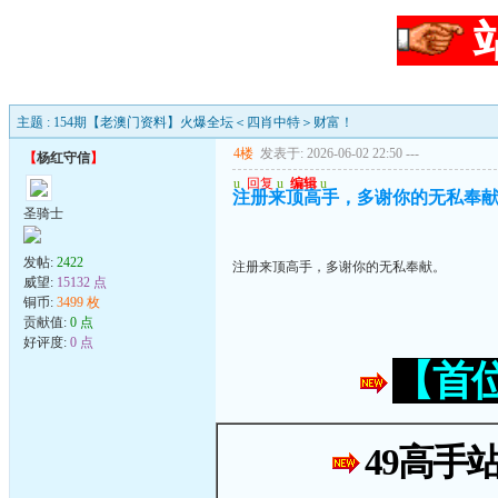
主题 : 154期【老澳门资料】火爆全坛＜四肖中特＞财富！
4楼
发表于: 2026-06-02 22:50
---
【
杨红守信
】
u
回复
u
编辑
u
注册来顶高手，多谢你的无私奉
圣骑士
发帖:
2422
注册来顶高手，多谢你的无私奉献。
威望:
15132 点
铜币:
3499 枚
贡献值:
0 点
好评度:
0 点
【首
49高手