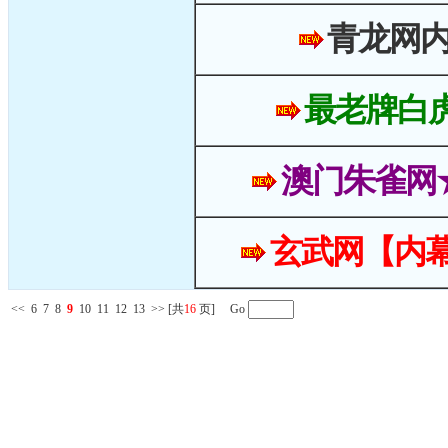
青龙网
最老牌白
澳门朱雀网
玄武网【内幕
<<
6
7
8
9
10
11
12
13
>>
[共
16
页] Go