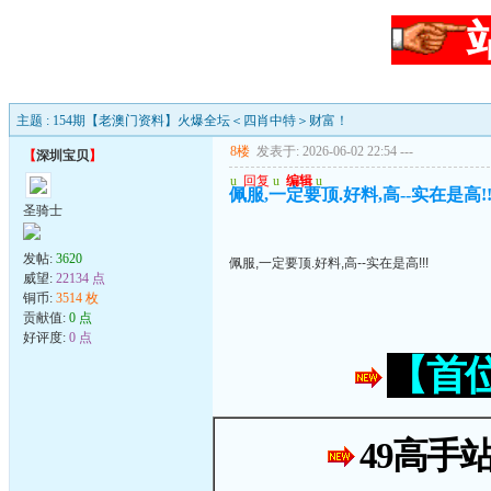
主题 : 154期【老澳门资料】火爆全坛＜四肖中特＞财富！
8楼
发表于: 2026-06-02 22:54
---
【
深圳宝贝
】
u
回复
u
编辑
u
佩服,一定要顶.好料,高--实在是高!!
圣骑士
发帖:
3620
佩服,一定要顶.好料,高--实在是高!!!
威望:
22134 点
铜币:
3514 枚
贡献值:
0 点
好评度:
0 点
【首
49高手