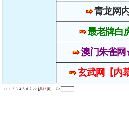
青龙网
最老牌白
澳门朱雀网
玄武网【内幕
<<
1
2
3
4
5
6
7
>>
[共
12
页] Go