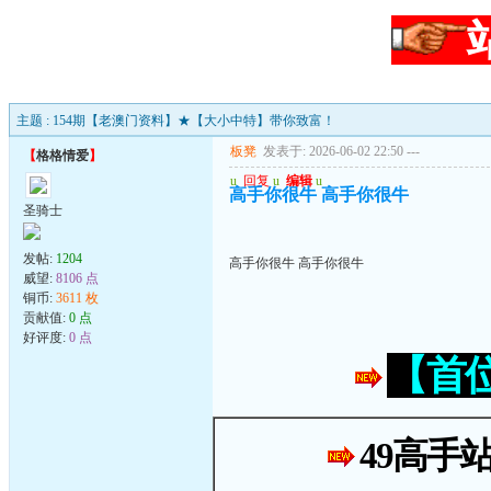
主题 : 154期【老澳门资料】★【大小中特】带你致富！
板凳
发表于: 2026-06-02 22:50
---
【
格格情爱
】
u
回复
u
编辑
u
高手你很牛 高手你很牛
圣骑士
发帖:
1204
高手你很牛 高手你很牛
威望:
8106 点
铜币:
3611 枚
贡献值:
0 点
好评度:
0 点
【首
49高手