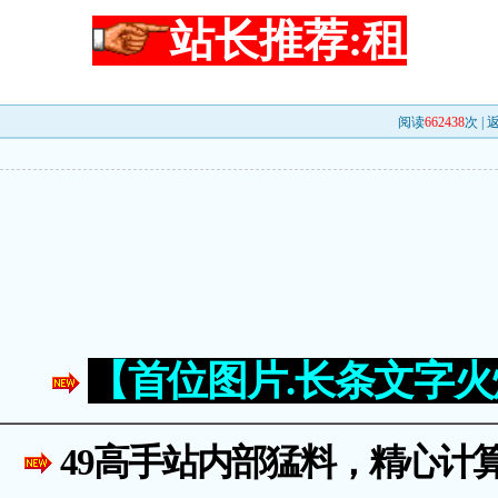
站长推荐:租
阅读
662438
次 |
【首位图片.长条文字
49高手站内部猛料，精心计