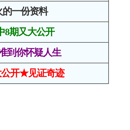
火的一份资料
中8期又大公开
准到你怀疑人生
大公开★见证奇迹