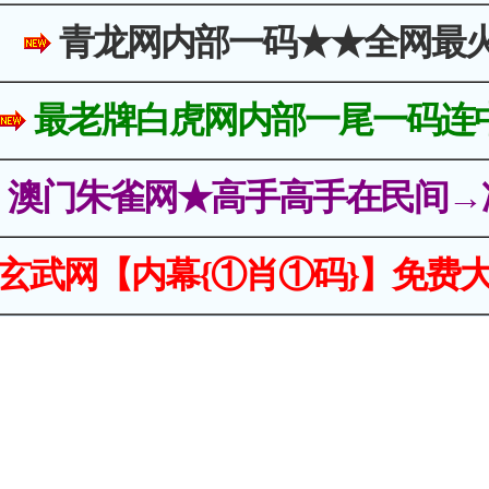
青龙网内部一码★★全网最
最老牌白虎网内部一尾一码连
澳门朱雀网★高手高手在民间→
玄武网【内幕{①肖①码}】免费