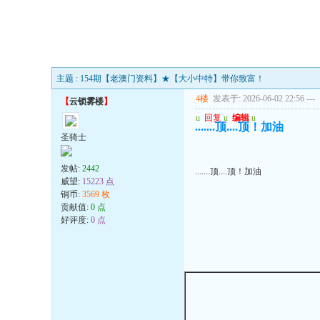
主题 : 154期【老澳门资料】★【大小中特】带你致富！
4楼
发表于: 2026-06-02 22:56
---
【
云锁雾楼
】
u
回复
u
编辑
u
.......顶....顶！加油
圣骑士
发帖:
2442
.......顶....顶！加油
威望:
15223 点
铜币:
3569 枚
贡献值:
0 点
好评度:
0 点