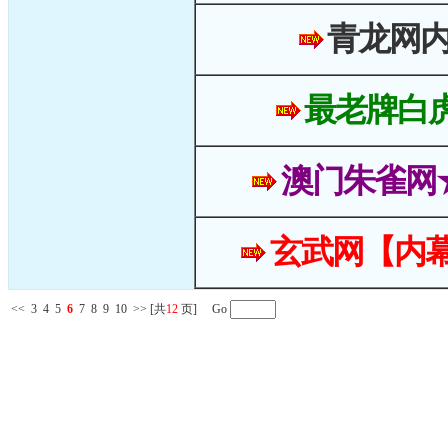
青龙网
最老牌白
澳门朱雀网
玄武网【内幕
<<
3
4
5
6
7
8
9
10
>>
[共
12
页] Go