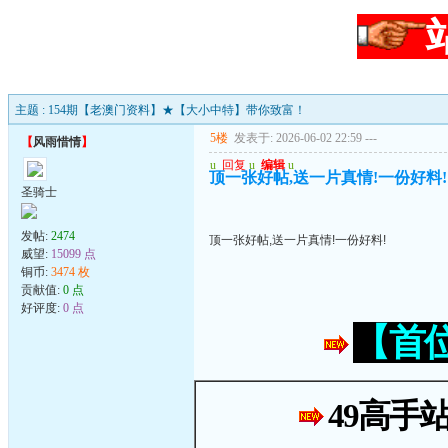
主题 : 154期【老澳门资料】★【大小中特】带你致富！
5楼
发表于: 2026-06-02 22:59
---
【
风雨惜情
】
u
回复
u
编辑
u
顶一张好帖,送一片真情!一份好料!
圣骑士
发帖:
2474
顶一张好帖,送一片真情!一份好料!
威望:
15099 点
铜币:
3474 枚
贡献值:
0 点
好评度:
0 点
【首
49高手