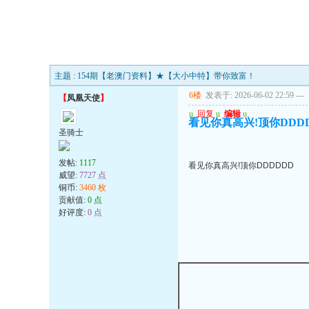
主题 : 154期【老澳门资料】★【大小中特】带你致富！
6楼
发表于: 2026-06-02 22:59
---
【
凤凰天使
】
u
回复
u
编辑
u
看见你真高兴!顶你DDD
圣骑士
发帖:
1117
看见你真高兴!顶你DDDDDD
威望:
7727 点
铜币:
3460 枚
贡献值:
0 点
好评度:
0 点