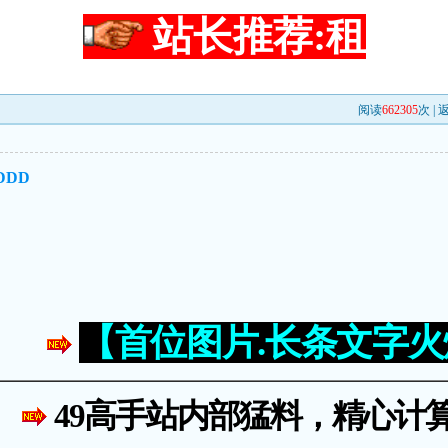
站长推荐:租
阅读
662305
次 |
DDD
【首位图片.长条文字
49高手站内部猛料，精心计