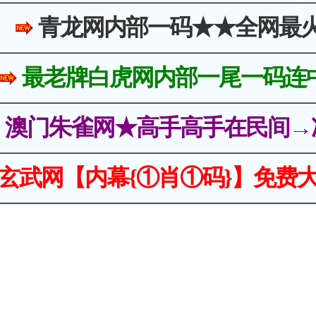
青龙网内部一码★★全网最
最老牌白虎网内部一尾一码连
澳门朱雀网★高手高手在民间→
玄武网【内幕{①肖①码}】免费