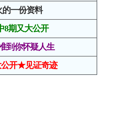
火的一份资料
中8期又大公开
准到你怀疑人生
大公开★见证奇迹