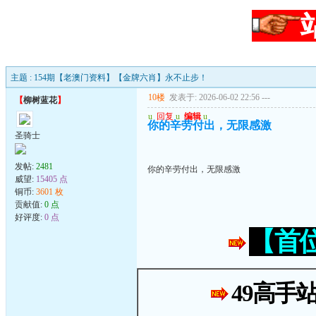
主题 : 154期【老澳门资料】【金牌六肖】永不止步！
10楼
发表于: 2026-06-02 22:56
---
【
柳树蓝花
】
u
回复
u
编辑
u
你的辛劳付出，无限感激
圣骑士
发帖:
2481
你的辛劳付出，无限感激
威望:
15405 点
铜币:
3601 枚
贡献值:
0 点
好评度:
0 点
【首
49高手