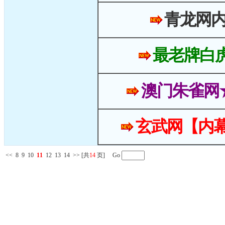
青龙网
最老牌白
澳门朱雀网
玄武网【内幕
<<
8
9
10
11
12
13
14
>>
[共
14
页] Go