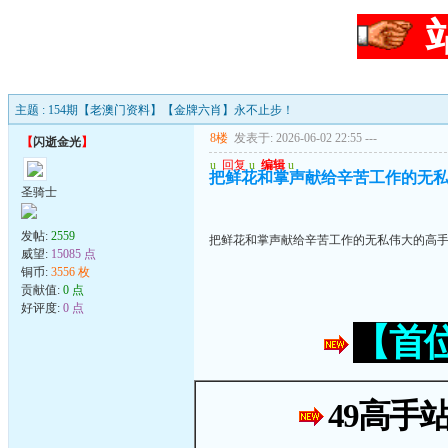
主题 : 154期【老澳门资料】【金牌六肖】永不止步！
8楼
发表于: 2026-06-02 22:55
---
【
闪逝金光
】
u
回复
u
编辑
u
把鲜花和掌声献给辛苦工作的无
圣骑士
发帖:
2559
把鲜花和掌声献给辛苦工作的无私伟大的高
威望:
15085 点
铜币:
3556 枚
贡献值:
0 点
好评度:
0 点
【首
49高手