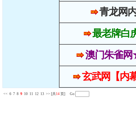
青龙网
最老牌白
澳门朱雀网
玄武网【内幕
<<
6
7
8
9
10
11
12
13
>>
[共
14
页] Go