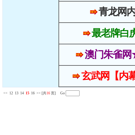
青龙网
最老牌白
澳门朱雀网
玄武网【内幕
<<
12
13
14
15
16
>>
[共
16
页] Go