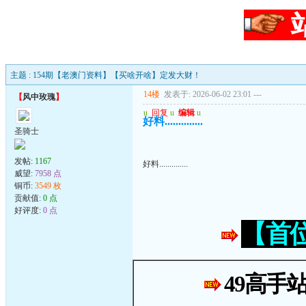
主题 : 154期【老澳门资料】【买啥开啥】定发大财！
14楼
发表于: 2026-06-02 23:01
---
【
风中玫瑰
】
u
回复
u
编辑
u
好料..............
圣骑士
发帖:
1167
好料..............
威望:
7958 点
铜币:
3549 枚
贡献值:
0 点
好评度:
0 点
【首
49高手