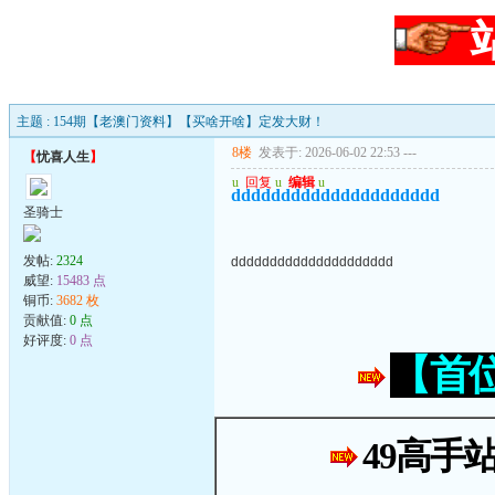
主题 : 154期【老澳门资料】【买啥开啥】定发大财！
8楼
发表于: 2026-06-02 22:53
---
【
忧喜人生
】
u
回复
u
编辑
u
ddddddddddddddddddddd
圣骑士
发帖:
2324
ddddddddddddddddddddd
威望:
15483 点
铜币:
3682 枚
贡献值:
0 点
好评度:
0 点
【首
49高手