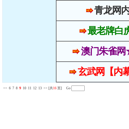
青龙网
最老牌白
澳门朱雀网
玄武网【内幕
<<
6
7
8
9
10
11
12
13
>>
[共
16
页] Go