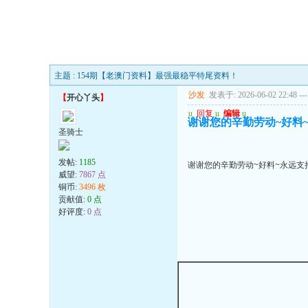
主题 : 154期【老澳门资料】最强最稳平特尾资料！
沙发
发表于: 2026-06-02 22:48
---
【
开心丫头
】
u
回复
u
编辑
u
谢谢您的辛勤劳动~好料~
圣骑士
发帖:
1185
谢谢您的辛勤劳动~好料~永远支
威望:
7867 点
铜币:
3496 枚
贡献值:
0 点
好评度:
0 点