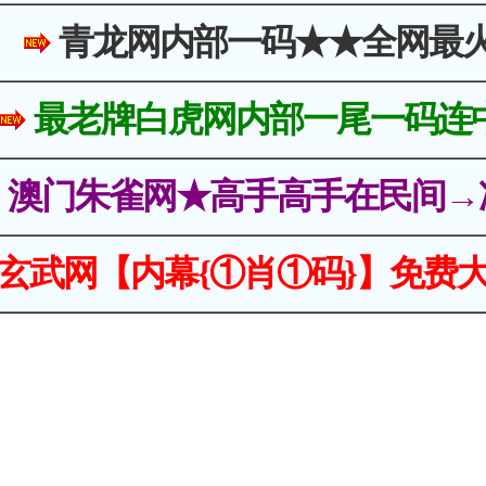
青龙网内部一码★★全网最
最老牌白虎网内部一尾一码连
澳门朱雀网★高手高手在民间→
玄武网【内幕{①肖①码}】免费