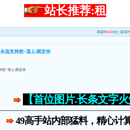
站长推荐:租
阅读
864316
次 |
返回
永远支持您~顶上;跟定你
持您~顶上;跟定你
【首位图片.长条文字
49高手站内部猛料，精心计