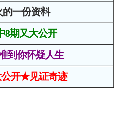
火的一份资料
中8期又大公开
准到你怀疑人生
大公开★见证奇迹