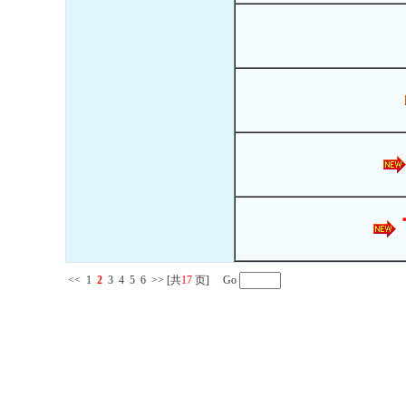
<<
1
2
3
4
5
6
>>
[共
17
页] Go