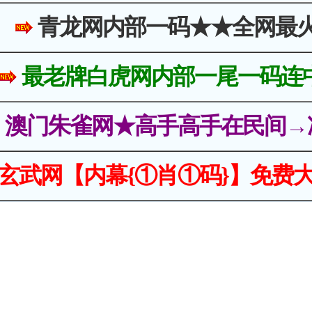
青龙网内部一码★★全网最
最老牌白虎网内部一尾一码连
澳门朱雀网★高手高手在民间→
玄武网【内幕{①肖①码}】免费