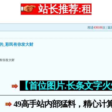
站长推荐:租
阅读
436186
次 |
返
棒的_彩民有你发大财
民有你发大财
【首位图片.长条文字
49高手站内部猛料，精心计