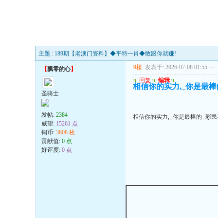
主题 : 189期【老澳门资料】◆平特一肖◆敢跟你就赚!
9楼
发表于: 2026-07-08 01:55
---
【
飘零的心
】
u
回复
u
编辑
u
相信你的实力,_你是最
圣骑士
发帖:
2384
相信你的实力,_你是最棒的_彩
威望:
15261 点
铜币:
3608 枚
贡献值:
0 点
好评度:
0 点