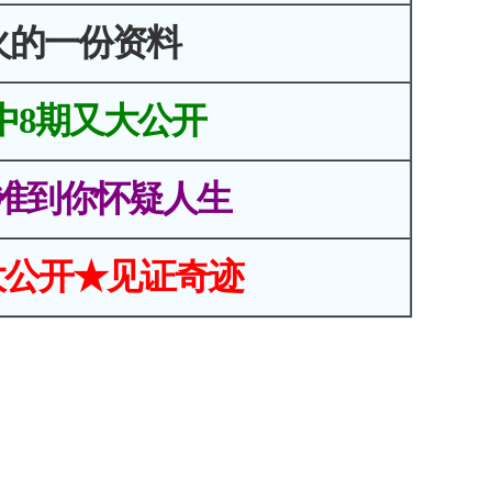
火的一份资料
中8期又大公开
准到你怀疑人生
大公开★见证奇迹