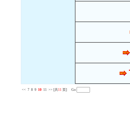
<<
7
8
9
10
11
>>
[共
11
页] Go