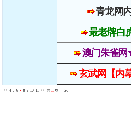
青龙网
最老牌白
澳门朱雀网
玄武网【内幕
<<
4
5
6
7
8
9
10
11
>>
[共
11
页] Go