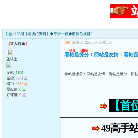
主题 : 189期【老澳门资料】◆平特一肖◆敢跟你就赚!
6楼
发表于: 2026-07-08 01:53
---
【
红人前途
】
u
回复
u
编辑
u
看帖是缘分！回帖是友情！看帖
圣骑士
发帖:
1199
看帖是缘分！回帖是友情！看帖是缘分！回
威望:
7953 点
铜币:
3531 枚
贡献值:
0 点
好评度:
0 点
【首
49高手