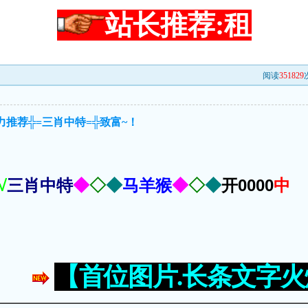
站长推荐:租
阅读
351829
力推荐╬=三肖中特=╬致富~！
√
三肖中特
◆
◇
◆
马羊猴
◆
◇
◆
开0000
中
【首位图片.长条文字