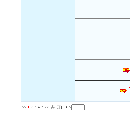
<<
1
2
3
4
5
>>
[共
9
页] Go