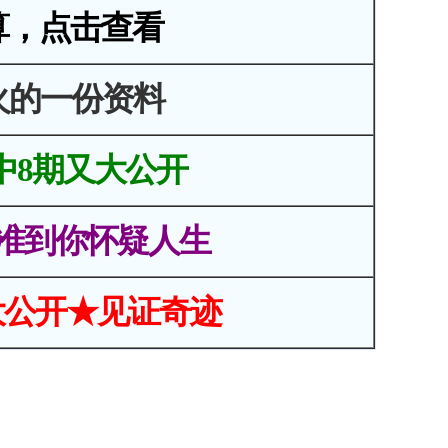
算，点击查看
火的一份资料
中8期又大公开
准到你怀疑人生
大公开★见证奇迹