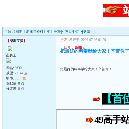
主题 : 189期【老澳门资料】实力推荐╬=三肖中特=╬致富~！
沙发
发表于: 2026-07-08 01:50
---
【
深圳宝贝
】
u
回复
u
编辑
u
把最好的料奉献给大家！辛苦你
圣骑士
发帖:
3630
把最好的料奉献给大家！辛苦你了
威望:
22144 点
铜币:
3514 枚
贡献值:
0 点
好评度:
0 点
【首
49高手