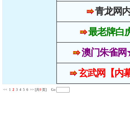
青龙网
最老牌白
澳门朱雀网
玄武网【内幕
<<
1
2
3
4
5
6
>>
[共
9
页] Go