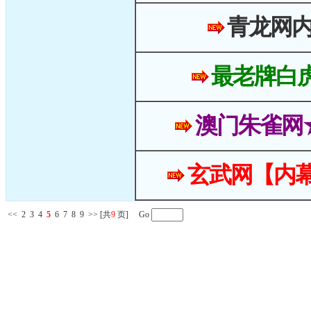
青龙网
最老牌白
澳门朱雀网
玄武网【内幕
<<
2
3
4
5
6
7
8
9
>>
[共
9
页] Go