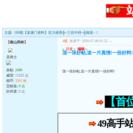
主题 : 189期【老澳门资料】实力推荐╬=三肖中特=╬致富~！
4楼
发表于: 2026-07-08 01:52
---
【
南山风铃
】
u
回复
u
编辑
u
顶一张好帖,送一片真情!一份好料!
圣骑士
发帖:
2490
顶一张好帖,送一片真情!一份好料!
威望:
15183 点
铜币:
3501 枚
贡献值:
0 点
好评度:
0 点
【首
49高手