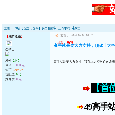
主题 : 189期【老澳门资料】实力推荐╬=三肖中特=╬致富~！
8楼
发表于: 2026-07-08 01:57
---
【
独醉逍遥
】
u
回复
u
编辑
u
高手就是要大力支持，顶你上太
圣骑士
发帖:
2445
高手就是要大力支持，顶你上太空对你的发
威望:
15030 点
铜币:
3506 枚
贡献值:
0 点
好评度:
0 点
【首
49高手