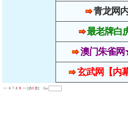
青龙网
最老牌白
澳门朱雀网
玄武网【内幕
<<
6
7
8
9
>>
[共
9
页] Go