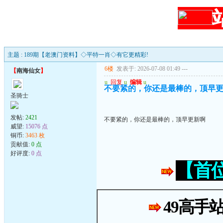
主题 : 189期【老澳门资料】◇平特一肖◇有它更精彩!
6楼
发表于: 2026-07-08 01:49
---
【
南海仙女
】
u
回复
u
编辑
u
不要紧的，你还是最棒的，顶早
圣骑士
发帖:
2421
不要紧的，你还是最棒的，顶早更新啊
威望:
15076 点
铜币:
3463 枚
贡献值:
0 点
好评度:
0 点
【首
49高手