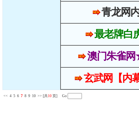
青龙网
最老牌白
澳门朱雀网
玄武网【内幕
<<
4
5
6
7
8
9
10
>>
[共
10
页] Go