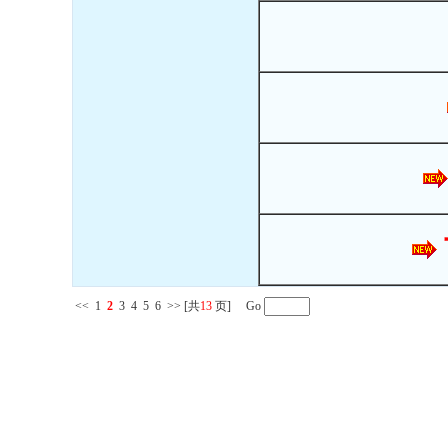
<<
1
2
3
4
5
6
>>
[共
13
页] Go