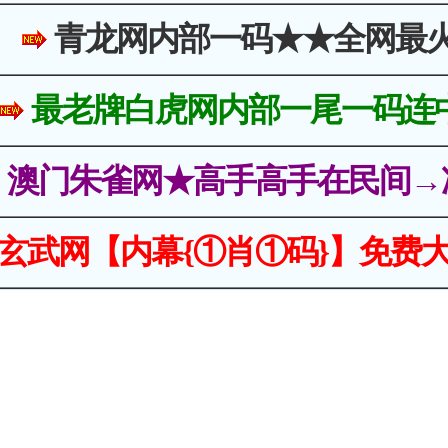
青龙网内部一码★★全网最
最老牌白虎网内部一尾一码连
澳门朱雀网★高手高手在民间→
玄武网【内幕{①肖①码}】免费