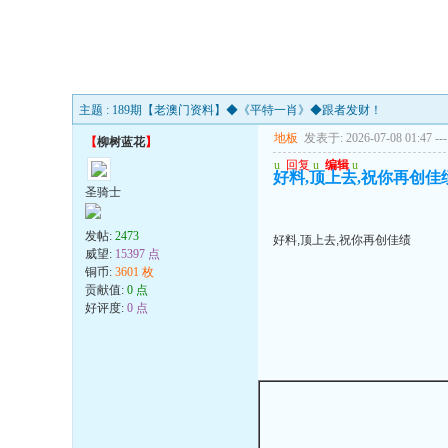
主题 : 189期【老澳门资料】◆《平特一肖》◆跟者发财！
地板
发表于: 2026-07-08 01:47
---
【
柳树蓝花
】
u
回复
u
编辑
u
好料,顶上去,祝你再创佳
圣骑士
发帖:
2473
好料,顶上去,祝你再创佳绩
威望:
15397 点
铜币:
3601 枚
贡献值:
0 点
好评度:
0 点