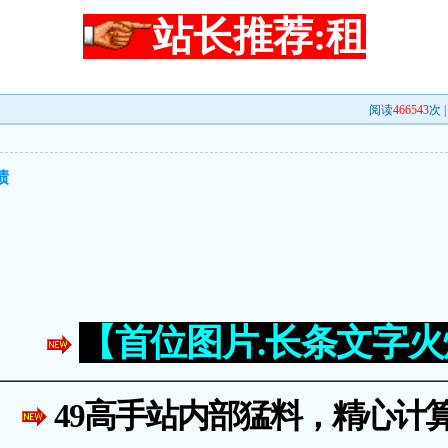
站长推荐:租
阅读
466543
次 
绩
【首位图片.长条文字
49高手站内部猛料，精心计