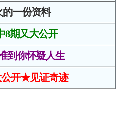
火的一份资料
中8期又大公开
准到你怀疑人生
大公开★见证奇迹