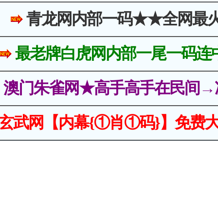
青龙网内部一码★★全网最
最老牌白虎网内部一尾一码连
澳门朱雀网★高手高手在民间→
玄武网【内幕{①肖①码}】免费