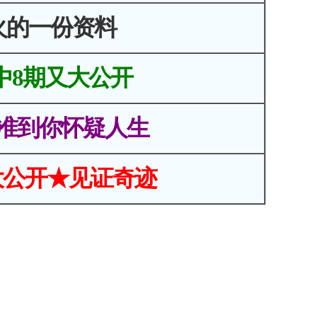
火的一份资料
中8期又大公开
准到你怀疑人生
大公开★见证奇迹