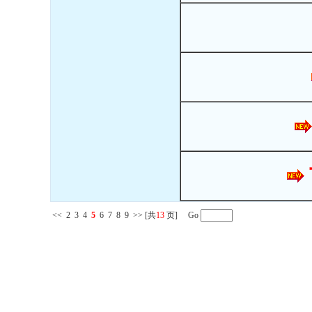
<<
2
3
4
5
6
7
8
9
>>
[共
13
页] Go