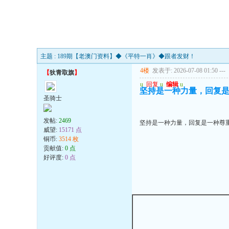
主题 : 189期【老澳门资料】◆《平特一肖》◆跟者发财！
4楼
发表于: 2026-07-08 01:50
---
【
狄青取旗
】
u
回复
u
编辑
u
坚持是一种力量，回复
圣骑士
发帖:
2469
坚持是一种力量，回复是一种尊
威望:
15171 点
铜币:
3514 枚
贡献值:
0 点
好评度:
0 点