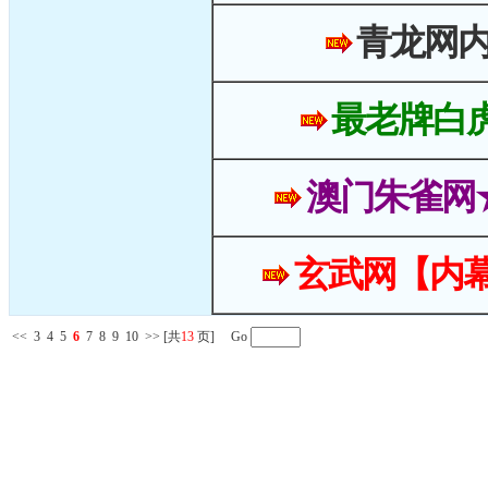
青龙网
最老牌白
澳门朱雀网
玄武网【内幕
<<
3
4
5
6
7
8
9
10
>>
[共
13
页] Go