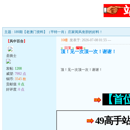
主题 : 189期【老澳门资料】（平特一肖）庄家闻风丧胆的好料！
10楼
发表于: 2026-07-08 01:55
---
【
风中百合
】
u
回复
u
编辑
u
顶！见一次顶一次！谢谢！
圣骑士
发帖:
1208
顶！见一次顶一次！谢谢！
威望:
7992 点
铜币:
3545 枚
贡献值:
0 点
好评度:
0 点
【首
49高手