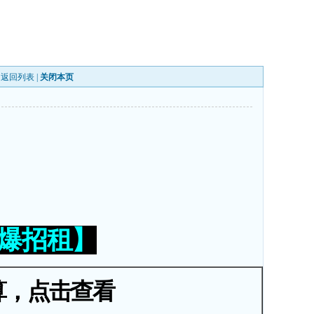
|
返回列表
|
关闭本页
火爆招租】
算，点击查看