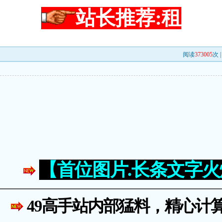
站长推荐:租
阅读
373005
次 
【首位图片.长条文字
49高手站内部猛料，精心计