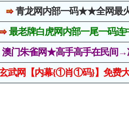
青龙网内部一码★★全网最
最老牌白虎网内部一尾一码连
澳门朱雀网★高手高手在民间→
玄武网【内幕{①肖①码}】免费