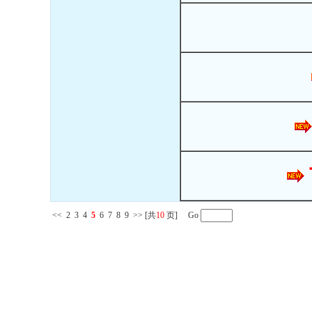
<<
2
3
4
5
6
7
8
9
>>
[共
10
页] Go