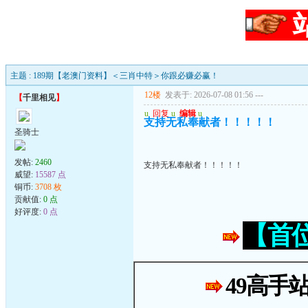
主题 : 189期【老澳门资料】＜三肖中特＞你跟必赚必赢！
12楼
发表于: 2026-07-08 01:56
---
【
千里相见
】
u
回复
u
编辑
u
支持无私奉献者！！！！！
圣骑士
发帖:
2460
支持无私奉献者！！！！！
威望:
15587 点
铜币:
3708 枚
贡献值:
0 点
好评度:
0 点
【首
49高手