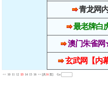
青龙网
最老牌白
澳门朱雀网
玄武网【内幕
<<
10
11
12
13
14
15
16
>>
[共
16
页] Go