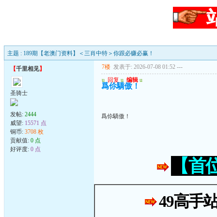
主题 : 189期【老澳门资料】＜三肖中特＞你跟必赚必赢！
7楼
发表于: 2026-07-08 01:52
---
【
千里相见
】
u
回复
u
编辑
u
爲伱驕傲！
圣骑士
发帖:
2444
爲伱驕傲！
威望:
15571 点
铜币:
3708 枚
贡献值:
0 点
好评度:
0 点
【首
49高手