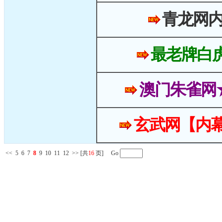
青龙网
最老牌白
澳门朱雀网
玄武网【内幕
<<
5
6
7
8
9
10
11
12
>>
[共
16
页] Go