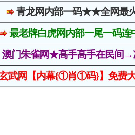
青龙网内部一码★★全网最
最老牌白虎网内部一尾一码连
澳门朱雀网★高手高手在民间→
玄武网【内幕{①肖①码}】免费