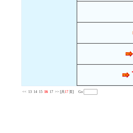
<<
13
14
15
16
17
>>
[共
17
页] Go