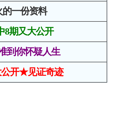
火的一份资料
中8期又大公开
准到你怀疑人生
大公开★见证奇迹