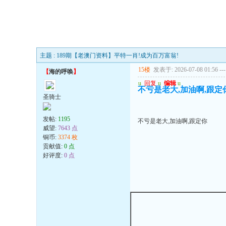
主题 : 189期【老澳门资料】平特一肖!成为百万富翁!
15楼
发表于: 2026-07-08 01:56
---
【
海的呼唤
】
u
回复
u
编辑
u
不亏是老大,加油啊,跟定
圣骑士
发帖:
1195
不亏是老大,加油啊,跟定你
威望:
7643 点
铜币:
3374 枚
贡献值:
0 点
好评度:
0 点