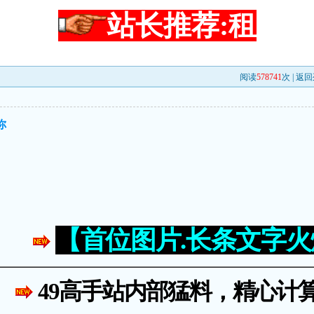
站长推荐:租
阅读
578741
次 |
返回
你
【首位图片.长条文字
49高手站内部猛料，精心计