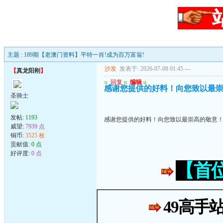
主题 : 189期【老澳门资料】平特一肖!成为百万富翁!
沙发
发表于: 2026-07-08 01:45
---
【
真龙阳刚
】
u
回复
u
编辑
u
感谢您提供的好料！向您致以最
圣骑士
发帖:
1193
感谢您提供的好料！向您致以最崇高的敬意
威望:
7939 点
铜币:
3525 枚
贡献值:
0 点
好评度:
0 点
【首
49高手