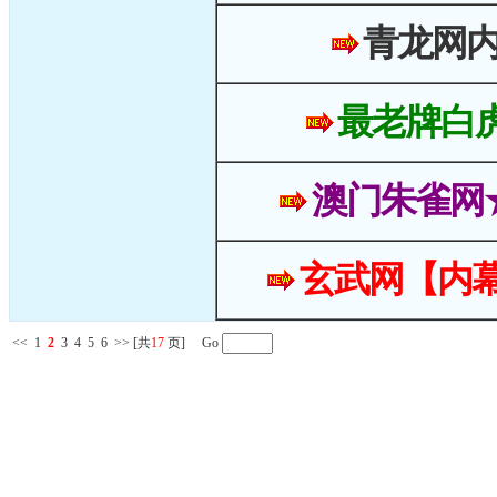
青龙网
最老牌白
澳门朱雀网
玄武网【内幕
<<
1
2
3
4
5
6
>>
[共
17
页] Go