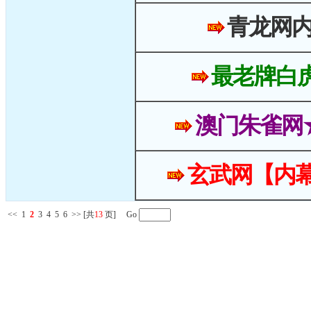
青龙网
最老牌白
澳门朱雀网
玄武网【内幕
<<
1
2
3
4
5
6
>>
[共
13
页] Go