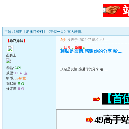
主题 : 189期【老澳门资料】《平特一肖》重大转折.
5楼
发表于: 2026-07-08 01:48
---
【
乖巧妹妹
】
u
回复
u
编辑
u
顶贴是友情.感谢你的分享 哈.....
圣骑士
发帖:
2421
顶贴是友情.感谢你的分享 哈.....
威望:
15140 点
铜币:
3549 枚
贡献值:
0 点
好评度:
0 点
【首
49高手