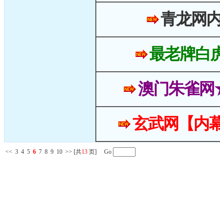
青龙网
最老牌白
澳门朱雀网
玄武网【内幕
<<
3
4
5
6
7
8
9
10
>>
[共
13
页] Go