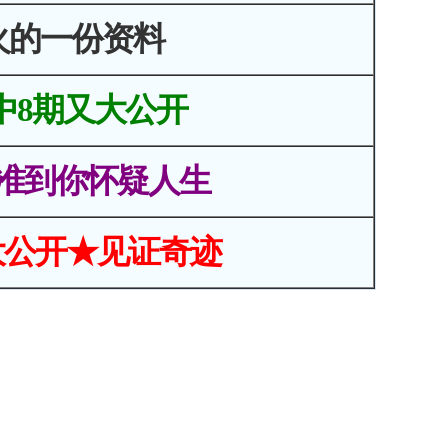
火的一份资料
中8期又大公开
准到你怀疑人生
大公开★见证奇迹