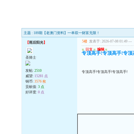
主题 : 189期【老澳门资料】━单双━财富无限！
5楼
发表于: 2026-07-08 01:49
---
【
雨后阳光
】
u
回复
u
编辑
u
专顶高手!专顶高手!专顶
圣骑士
发帖:
2510
专顶高手!专顶高手!专顶高手!
威望:
15281 点
铜币:
3576 枚
贡献值:
3 点
好评度:
0 点