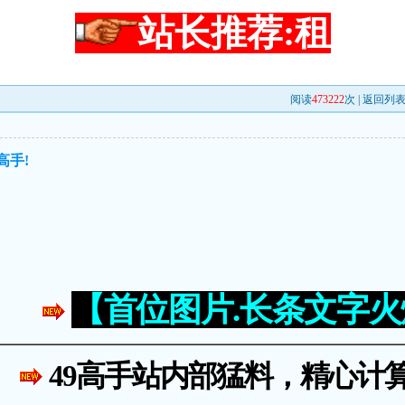
站长推荐:租
阅读
473222
次 |
返回列
高手!
【首位图片.长条文字
49高手站内部猛料，精心计