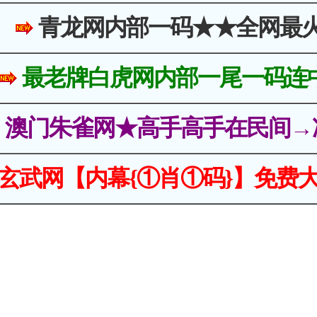
青龙网内部一码★★全网最
最老牌白虎网内部一尾一码连
澳门朱雀网★高手高手在民间→
玄武网【内幕{①肖①码}】免费