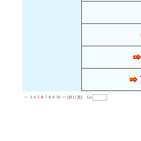
<<
3
4
5
6
7
8
9
10
>>
[共
12
页] Go