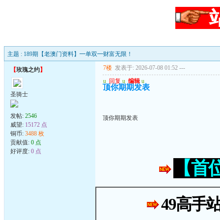
主题 : 189期【老澳门资料】━单双━财富无限！
7楼
发表于: 2026-07-08 01:52
---
【
玫瑰之约
】
u
回复
u
编辑
u
顶你期期发表
圣骑士
发帖:
2546
顶你期期发表
威望:
15172 点
铜币:
3488 枚
贡献值:
0 点
好评度:
0 点
【首
49高手