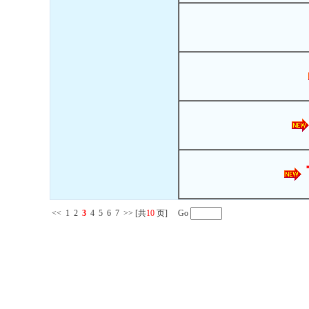
<<
1
2
3
4
5
6
7
>>
[共
10
页] Go