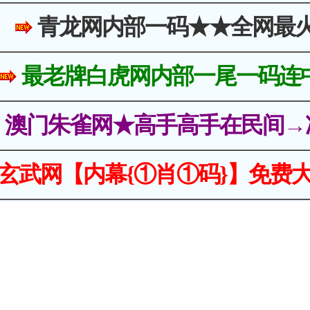
青龙网内部一码★★全网最
最老牌白虎网内部一尾一码连
澳门朱雀网★高手高手在民间→
玄武网【内幕{①肖①码}】免费