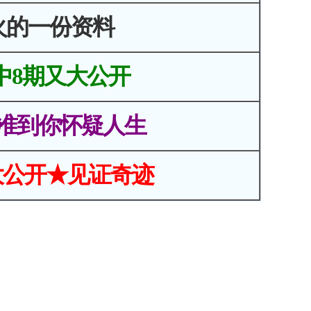
火的一份资料
中8期又大公开
准到你怀疑人生
大公开★见证奇迹