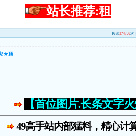
站长推荐:租
阅读
374758
次 
!★顶
【首位图片.长条文字
49高手站内部猛料，精心计