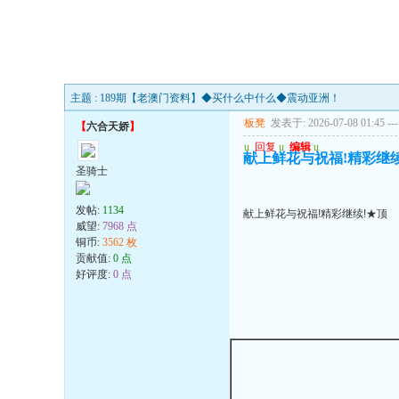
主题 : 189期【老澳门资料】◆买什么中什么◆震动亚洲！
板凳
发表于: 2026-07-08 01:45
---
【
六合天娇
】
u
回复
u
编辑
u
献上鲜花与祝福!精彩继续
圣骑士
发帖:
1134
献上鲜花与祝福!精彩继续!★顶
威望:
7968 点
铜币:
3562 枚
贡献值:
0 点
好评度:
0 点