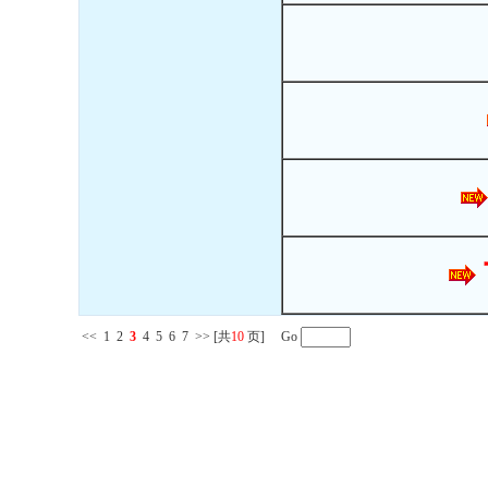
<<
1
2
3
4
5
6
7
>>
[共
10
页] Go