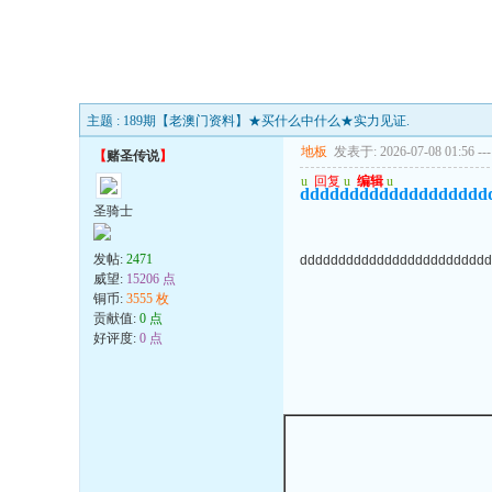
主题 : 189期【老澳门资料】★买什么中什么★实力见证.
地板
发表于: 2026-07-08 01:56
---
【
赌圣传说
】
u
回复
u
编辑
u
ddddddddddddddddddd
圣骑士
发帖:
2471
ddddddddddddddddddddddddd
威望:
15206 点
铜币:
3555 枚
贡献值:
0 点
好评度:
0 点