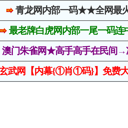
青龙网内部一码★★全网最
最老牌白虎网内部一尾一码连
澳门朱雀网★高手高手在民间→
玄武网【内幕{①肖①码}】免费