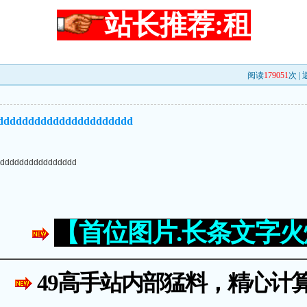
站长推荐:租
阅读
179051
次 |
dddddddddddddddddddddd
dddddddddddddddd
【首位图片.长条文字
49高手站内部猛料，精心计