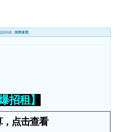
返回列表
|
关闭本页
火爆招租】
算，点击查看