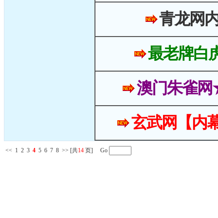
青龙网
最老牌白
澳门朱雀网
玄武网【内幕
<<
1
2
3
4
5
6
7
8
>>
[共
14
页] Go