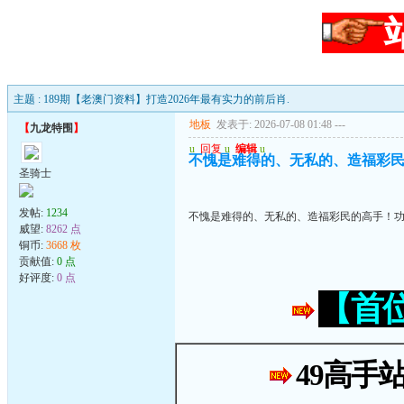
主题 : 189期【老澳门资料】打造2026年最有实力的前后肖.
地板
发表于: 2026-07-08 01:48
---
【
九龙特围
】
u
回复
u
编辑
u
不愧是难得的、无私的、造福彩
圣骑士
发帖:
1234
不愧是难得的、无私的、造福彩民的高手！
威望:
8262 点
铜币:
3668 枚
贡献值:
0 点
好评度:
0 点
【首
49高手