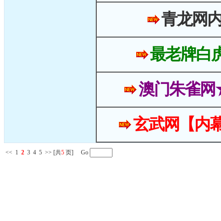
青龙网
最老牌白
澳门朱雀网
玄武网【内幕
<<
1
2
3
4
5
>>
[共
5
页] Go