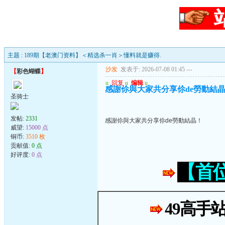
主题 : 189期【老澳门资料】＜精选杀一肖＞懂料就是赚得.
沙发
发表于: 2026-07-08 01:45
---
【
彩色蝴蝶
】
u
回复
u
编辑
u
感謝伱與大家共分享伱de勞動結
圣骑士
发帖:
2331
感謝伱與大家共分享伱de勞動結晶！
威望:
15000 点
铜币:
3510 枚
贡献值:
0 点
好评度:
0 点
【首
49高手