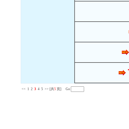
<<
1
2
3
4
5
>>
[共
5
页] Go