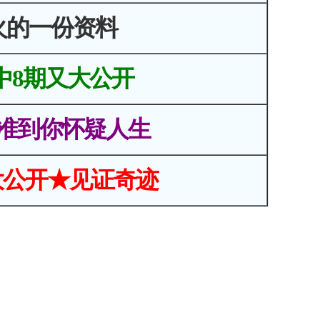
火的一份资料
中8期又大公开
准到你怀疑人生
大公开★见证奇迹