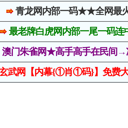
青龙网内部一码★★全网最
最老牌白虎网内部一尾一码连
澳门朱雀网★高手高手在民间→
玄武网【内幕{①肖①码}】免费