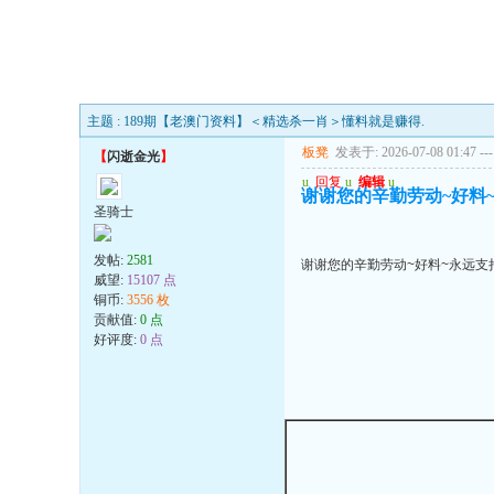
主题 : 189期【老澳门资料】＜精选杀一肖＞懂料就是赚得.
板凳
发表于: 2026-07-08 01:47
---
【
闪逝金光
】
u
回复
u
编辑
u
谢谢您的辛勤劳动~好料~
圣骑士
发帖:
2581
谢谢您的辛勤劳动~好料~永远支
威望:
15107 点
铜币:
3556 枚
贡献值:
0 点
好评度:
0 点