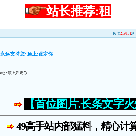
站长推荐:租
阅读
219181
次 
永远支持您~顶上;跟定你
持您~顶上;跟定你
【首位图片.长条文字
49高手站内部猛料，精心计