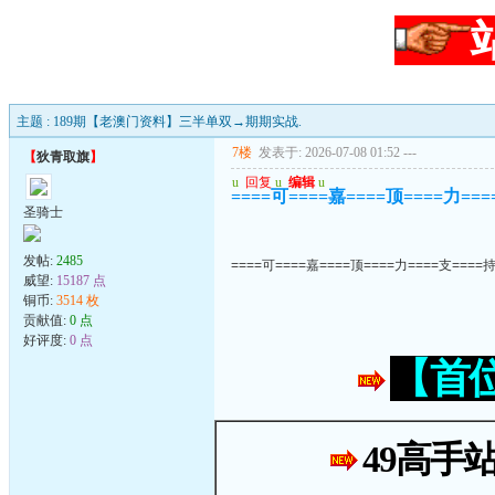
主题 : 189期【老澳门资料】三半单双→期期实战.
7楼
发表于: 2026-07-08 01:52
---
【
狄青取旗
】
u
回复
u
编辑
u
====可====嘉====顶====力===
圣骑士
发帖:
2485
====可====嘉====顶====力====支====持
威望:
15187 点
铜币:
3514 枚
贡献值:
0 点
好评度:
0 点
【首
49高手