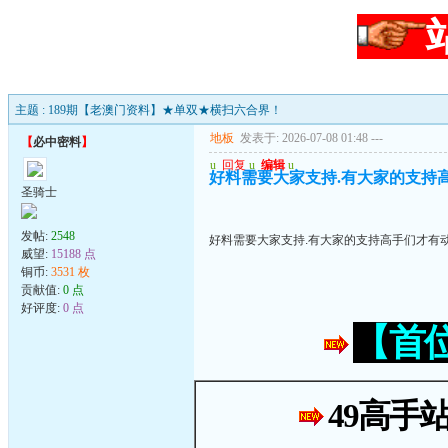
主题 : 189期【老澳门资料】★单双★横扫六合界！
地板
发表于: 2026-07-08 01:48
---
【
必中密料
】
u
回复
u
编辑
u
好料需要大家支持.有大家的支持高手
圣骑士
发帖:
2548
好料需要大家支持.有大家的支持高手们才有动力
威望:
15188 点
铜币:
3531 枚
贡献值:
0 点
好评度:
0 点
【首
49高手