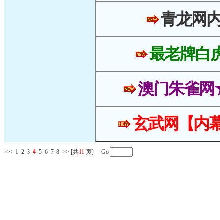
青龙网
最老牌白
澳门朱雀网
玄武网【内幕
<<
1
2
3
4
5
6
7
8
>>
[共
11
页] Go