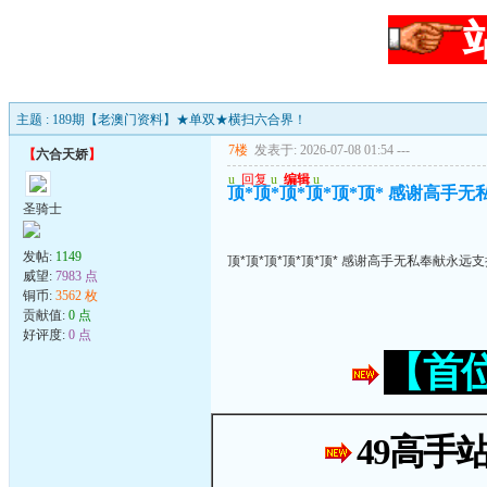
主题 : 189期【老澳门资料】★单双★横扫六合界！
7楼
发表于: 2026-07-08 01:54
---
【
六合天娇
】
u
回复
u
编辑
u
顶*顶*顶*顶*顶*顶* 感谢高手
圣骑士
发帖:
1149
顶*顶*顶*顶*顶*顶* 感谢高手无私奉献永远
威望:
7983 点
铜币:
3562 枚
贡献值:
0 点
好评度:
0 点
【首
49高手