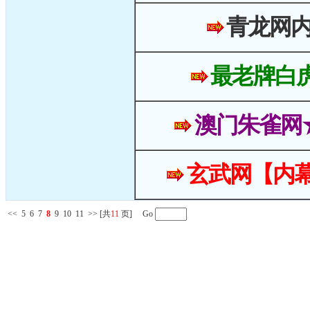
青龙网
最老牌白
澳门朱雀网
玄武网【内幕
<<
5
6
7
8
9
10
11
>>
[共
11
页] Go