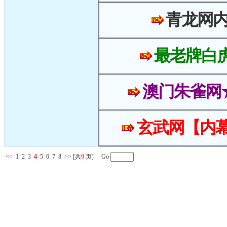
青龙网
最老牌白
澳门朱雀网
玄武网【内幕
<<
1
2
3
4
5
6
7
8
>>
[共
9
页] Go