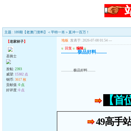
主题 : 189期【老澳门资料】＜平特一肖＞直冲一百万！
地板
发表于: 2026-07-08 01:54
---
【
老家林子
】
u
回复
u
编辑
u
..............极品好料.........
圣骑士
发帖:
2393
..............极品好料.........
威望:
15302 点
铜币:
3617 枚
贡献值:
0 点
好评度:
0 点
【首
49高手