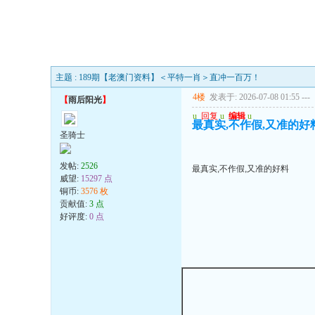
主题 : 189期【老澳门资料】＜平特一肖＞直冲一百万！
4楼
发表于: 2026-07-08 01:55
---
【
雨后阳光
】
u
回复
u
编辑
u
最真实,不作假,又准的好
圣骑士
发帖:
2526
最真实,不作假,又准的好料
威望:
15297 点
铜币:
3576 枚
贡献值:
3 点
好评度:
0 点