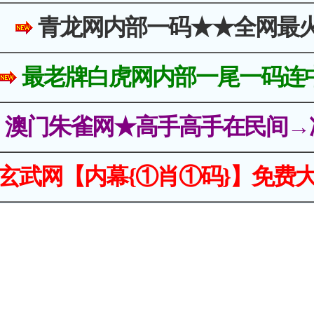
青龙网内部一码★★全网最
最老牌白虎网内部一尾一码连
澳门朱雀网★高手高手在民间→
玄武网【内幕{①肖①码}】免费