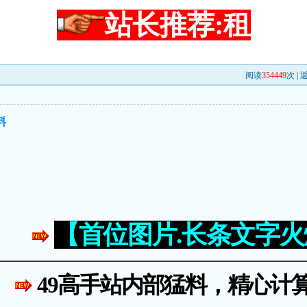
站长推荐:租
阅读
354449
次 |
料
【首位图片.长条文字
49高手站内部猛料，精心计