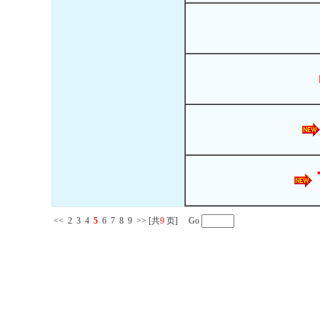
<<
2
3
4
5
6
7
8
9
>>
[共
9
页] Go