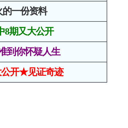
火的一份资料
中8期又大公开
准到你怀疑人生
大公开★见证奇迹