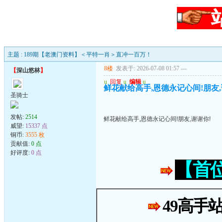
主题 : 189期【老澳门资料】＜平特一肖＞直冲一百万！
8楼
发表于: 2026-07-08 01:57
---
【
深山悠林
】
u
回复
u
编辑
u
鲜花献给高手,恩德永记心间!朋友,
圣骑士
发帖:
2514
鲜花献给高手,恩德永记心间!朋友,谢谢你!
威望:
15337 点
铜币:
3555 枚
贡献值:
0 点
好评度:
0 点
【首
49高手