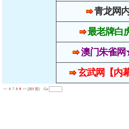
青龙网
最老牌白
澳门朱雀网
玄武网【内幕
<<
6
7
8
9
>>
[共
9
页] Go