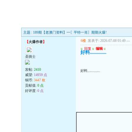
主题 : 189期【老澳门资料】━〖平特一肖〗期期火爆!
6楼
发表于: 2026-07-08 01:49
---
【
火爆作者
】
u
回复
u
编辑
u
好料..............
圣骑士
发帖:
2410
好料..............
威望:
14959 点
铜币:
3447 枚
贡献值:
0 点
好评度:
0 点