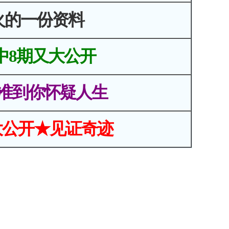
火的一份资料
中8期又大公开
准到你怀疑人生
大公开★见证奇迹