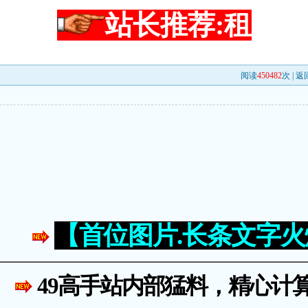
站长推荐:租
阅读
450482
次 |
返
【首位图片.长条文字
49高手站内部猛料，精心计