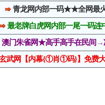
青龙网内部一码★★全网最
最老牌白虎网内部一尾一码连
澳门朱雀网★高手高手在民间→
玄武网【内幕{①肖①码}】免费