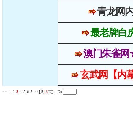
青龙网
最老牌白
澳门朱雀网
玄武网【内幕
<<
1
2
3
4
5
6
7
>>
[共
13
页] Go