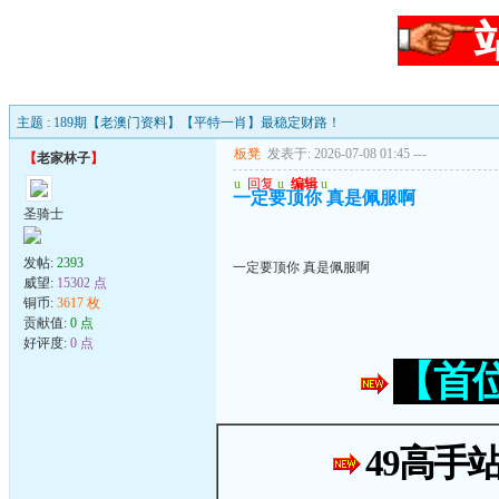
主题 : 189期【老澳门资料】【平特一肖】最稳定财路！
板凳
发表于: 2026-07-08 01:45
---
【
老家林子
】
u
回复
u
编辑
u
一定要顶你 真是佩服啊
圣骑士
发帖:
2393
一定要顶你 真是佩服啊
威望:
15302 点
铜币:
3617 枚
贡献值:
0 点
好评度:
0 点
【首
49高手