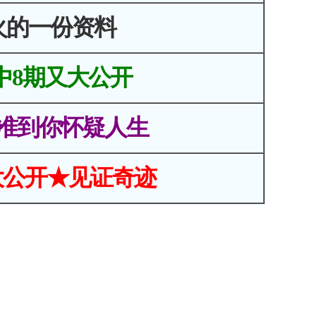
火的一份资料
中8期又大公开
准到你怀疑人生
大公开★见证奇迹