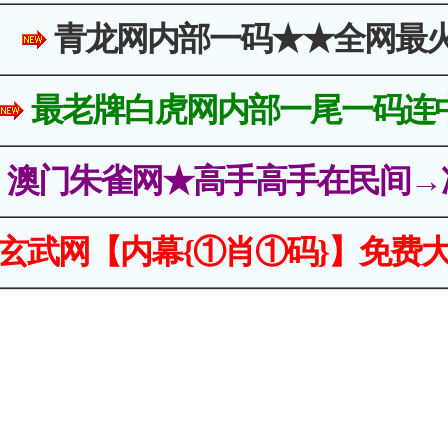
青龙网内部一码★★全网最
最老牌白虎网内部一尾一码连
澳门朱雀网★高手高手在民间→
玄武网【内幕{①肖①码}】免费