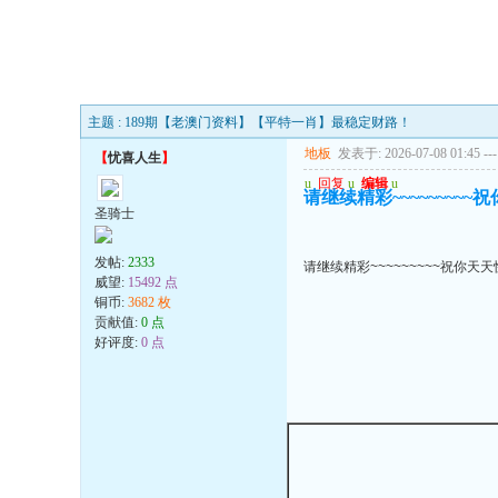
主题 : 189期【老澳门资料】【平特一肖】最稳定财路！
地板
发表于: 2026-07-08 01:45
---
【
忧喜人生
】
u
回复
u
编辑
u
请继续精彩~~~~~~~~~祝
圣骑士
发帖:
2333
请继续精彩~~~~~~~~~祝你天天快
威望:
15492 点
铜币:
3682 枚
贡献值:
0 点
好评度:
0 点