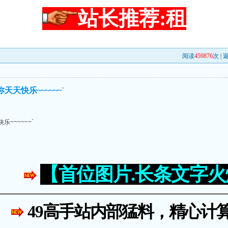
站长推荐:租
阅读
459876
次 |
你天天快乐~~~~~~`
乐~~~~~~`
【首位图片.长条文字
49高手站内部猛料，精心计