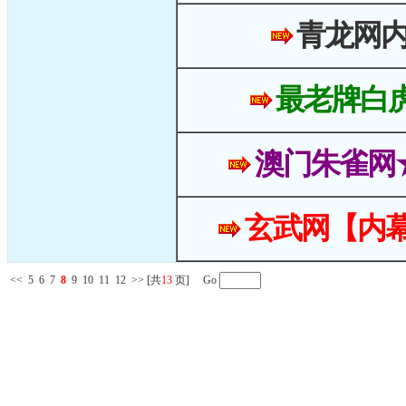
青龙网
最老牌白
澳门朱雀网
玄武网【内幕
<<
5
6
7
8
9
10
11
12
>>
[共
13
页] Go