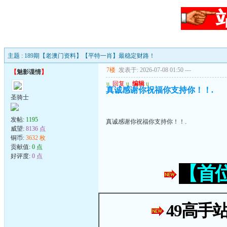
主题 : 189期【老澳门资料】【平特一肖】最稳定财路！
7楼
发表于: 2026-07-08 01:50
---
【
魅影谍情
】
u
回复
u
编辑
u
真诚感谢你祝福你支持你！！.
圣骑士
发帖:
1195
真诚感谢你祝福你支持你！！.
威望:
8136 点
铜币:
3632 枚
贡献值:
0 点
好评度:
0 点
【首
49高手