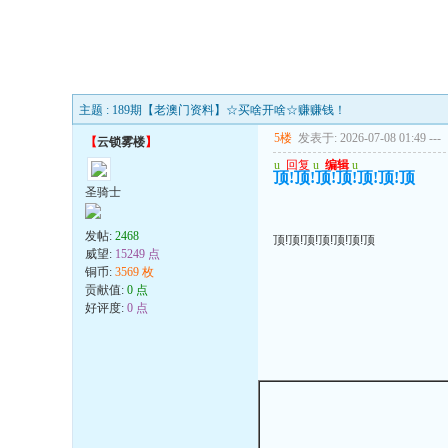
主题 : 189期【老澳门资料】☆买啥开啥☆赚赚钱！
5楼
发表于: 2026-07-08 01:49
---
【
云锁雾楼
】
u
回复
u
编辑
u
顶!顶!顶!顶!顶!顶!顶
圣骑士
发帖:
2468
顶!顶!顶!顶!顶!顶!顶
威望:
15249 点
铜币:
3569 枚
贡献值:
0 点
好评度:
0 点