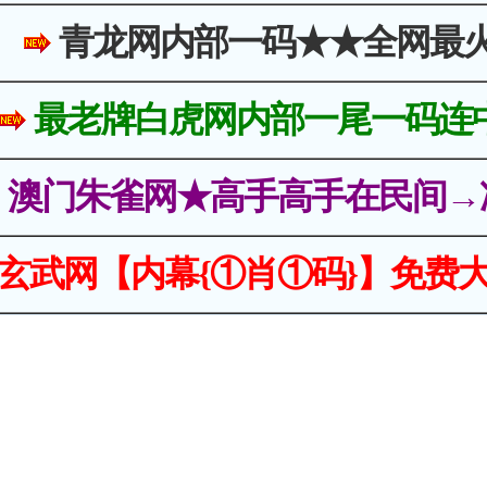
青龙网内部一码★★全网最
最老牌白虎网内部一尾一码连
澳门朱雀网★高手高手在民间→
玄武网【内幕{①肖①码}】免费