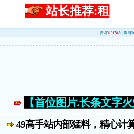
站长推荐:租
阅读
319170
次 |
返回
【首位图片.长条文字
49高手站内部猛料，精心计